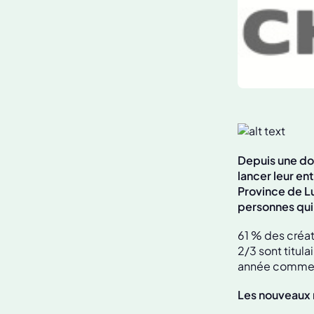
Depuis une do
lancer leur en
Province de L
personnes qui 
61 % des créat
2/3 sont titul
année comme i
Les nouveaux m