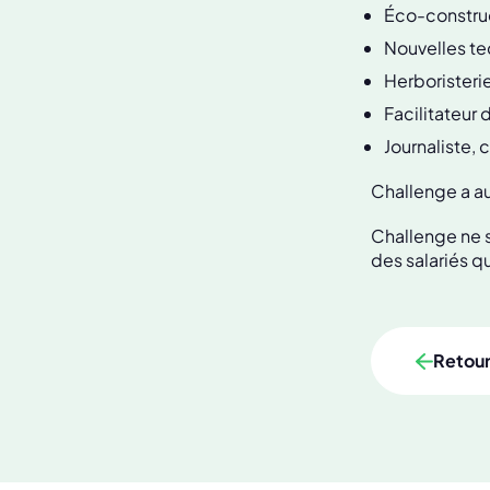
Éco-constru
Nouvelles te
Herboristerie
Facilitateur 
Journaliste, 
Challenge a a
Challenge ne s
des salariés q
Retou