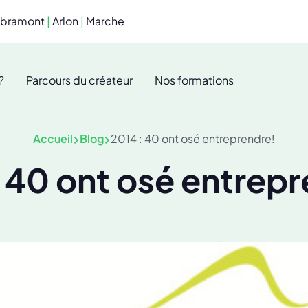
ibramont
|
Arlon
|
Marche
?
Parcours du créateur
Nos formations
Accueil
Blog
2014 : 40 ont osé entreprendre!
 40 ont osé entrep