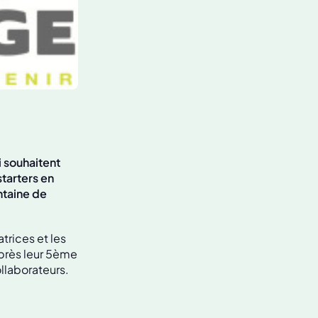
 souhaitent
tarters en
ntaine de
trices et les
après leur 5ème
laborateurs.