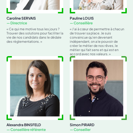
Caroline SERVAIS
Pauline LOUIS
— Directrice
— Conseillère
« Ce qui me motive tous les jours ?
« J’ai à cœur de permettre à chacun
Trouver des solutions pour faciliter la
de trouver sa place. Je suis
vie de nos candidats dans le dédale
convaincue qu’en devenant
des règlementations. »
indépendant, on a le pouvoir de
créer le métier de nos rêves, le
métier qui fait sens et qui est en
accord avec nos valeurs. »
Alexandra BINSFELD
Simon PIRARD
— Conseillère référente
— Conseiller