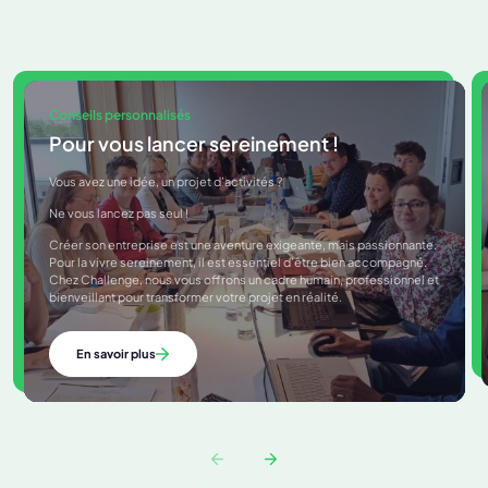
Conseils personnalisés
Pour vous lancer sereinement !
Vous avez une idée, un projet d’activités ?
Ne vous lancez pas seul !
Créer son entreprise est une aventure exigeante, mais passionnante.
Pour la vivre sereinement, il est essentiel d’être bien accompagné.
Chez Challenge, nous vous offrons un cadre humain, professionnel et
bienveillant pour transformer votre projet en réalité.
En savoir plus
prev slide
next slide