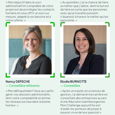
« Mon objectif dans le suivi
« Au quotidien, j’ai la chance de faire
administratif et comptable de votre
un métier que j’adore, dont le but est
projet est de privilégier les contacts
de faire en sorte que les personnes
humains et vous offrir un suivi sur
avec qui je travaille puissent
mesure, adapté à vos besoins et à
s’épanouir à travers le métier qui les
votre rythme. »
passionne. »
Nancy DEFECHE
Elodie BURNOTTE
— Conseillère référente
— Conseillère
« Mon défi quotidien? Vous accueillir,
« Après un master en sciences de
gérer vos dossiers administratifs,
gestion, j’ai démarré ma carrière en
tenir votre comptabilité et animer
conseillant des entreprises au sein
les réseaux sociaux dans la bonne
d’une fiduciaire luxembourgeoise.
humeur. »
Mon Challenge aujourd’hui est
d’aider les porteurs de projet à
pouvoir vivre de leur passion! «