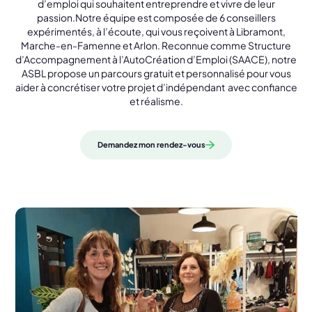
d’emploi
qui
souhaitent
entreprendre
et
vivre
de
leur
passion.
Notre
équipe
est
composée
de
6
conseillers
expérimentés,
à
l’écoute,
qui vous reçoivent à Libramont,
Marche-en-Famenne et Arlon.
Reconnue
comme
Structure
d’Accompagnement
à
l’AutoCréation
d’Emploi (
SAACE),
notre
ASBL
propose
un
parcours
gratuit
et
personnalisé
pour vous
aider
à
concrétiser votre projet d’indépendant
avec
confiance
et
réalisme.
Demandez mon rendez-vous