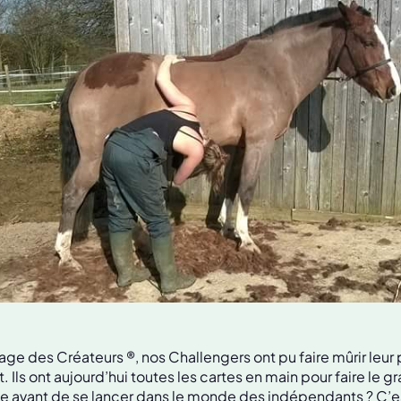
age des Créateurs ®, nos Challengers ont pu faire mûrir leur 
Ils ont aujourd’hui toutes les cartes en main pour faire le g
e avant de se lancer dans le monde des indépendants ? C’e