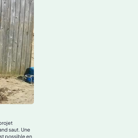
projet
rand saut. Une
st possible en