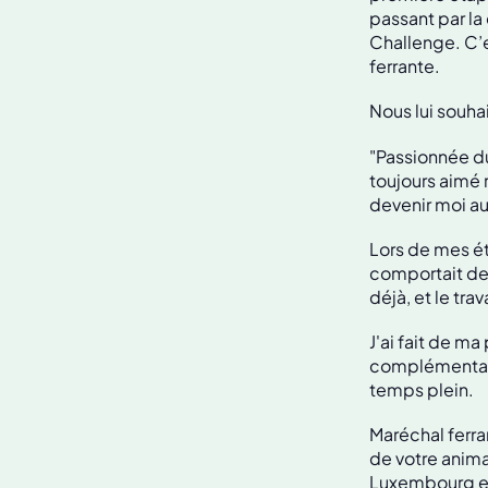
passant par la
Challenge. C’
ferrante.
Nous lui souh
"Passionnée du
toujours aimé r
devenir moi au
Lors de mes é
comportait deu
déjà, et le tra
J'ai fait de ma
complémentaire
temps plein.
Maréchal ferran
de votre anima
Luxembourg et