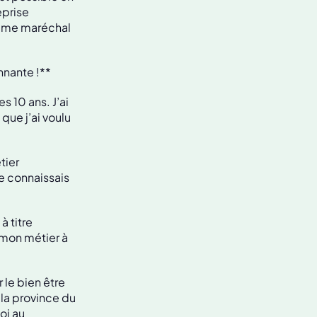
eprise
omme maréchal
nnante !**
 10 ans. J’ai
 que j’ai voulu
tier
je connaissais
à titre
 mon métier à
 le bien être
 la province du
oi au