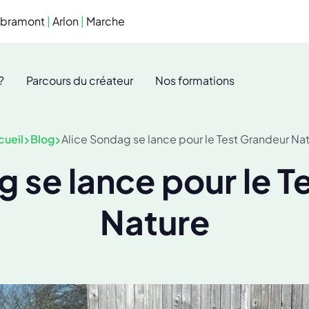
ibramont
|
Arlon
|
Marche
?
Parcours du créateur
Nos formations
cueil
Blog
Alice Sondag se lance pour le Test Grandeur Na
g se lance pour le T
Nature