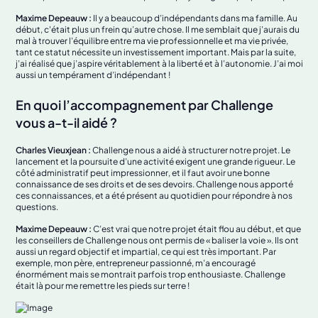
Maxime Depeauw :
Il y a beaucoup d’indépendants dans ma famille. Au
début, c'était plus un frein qu’autre chose. Il me semblait que j’aurais du
mal à trouver l’équilibre entre ma vie professionnelle et ma vie privée,
tant ce statut nécessite un investissement important. Mais par la suite,
j’ai réalisé que j’aspire véritablement à la liberté et à l’autonomie. J’ai moi
aussi un tempérament d’indépendant !
En quoi l’accompagnement par Challenge
vous a-t-il aidé ?
Charles Vieuxjean :
Challenge nous a aidé à structurer notre projet. Le
lancement et la poursuite d’une activité exigent une grande rigueur. Le
côté administratif peut impressionner, et il faut avoir une bonne
connaissance de ses droits et de ses devoirs. Challenge nous apporté
ces connaissances, et a été présent au quotidien pour répondre à nos
questions.
Maxime Depeauw :
C’est vrai que notre projet était flou au début, et que
les conseillers de Challenge nous ont permis de « baliser la voie ». Ils ont
aussi un regard objectif et impartial, ce qui est très important. Par
exemple, mon père, entrepreneur passionné, m’a encouragé
énormément mais se montrait parfois trop enthousiaste. Challenge
était là pour me remettre les pieds sur terre !