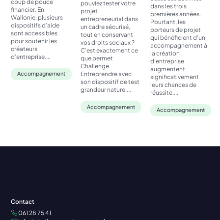
coup de pouce
pouviez tester votre
dans les trois
financier. En
projet
premières années.
Wallonie, plusieurs
entrepreneurial dans
Pourtant, les
dispositifs d’aide
un cadre sécurisé,
porteurs de projet
sont accessibles
tout en conservant
qui bénéficient d’un
pour soutenir les
vos droits sociaux ?
accompagnement à
créateurs
C’est exactement ce
la création
d’entreprise....
que permet
d’entreprise
Challenge
augmentent
Entreprendre avec
Accompagnement
significativement
son dispositif de test
leurs chances de
grandeur nature....
réussite....
Accompagnement
Accompagnement
Contact
061 28 75 41