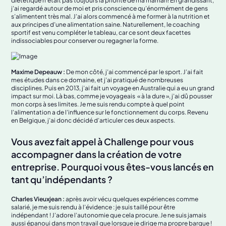
diététique n’était pas toujours la priorité de ma maman! En grandissant,
j’ai regardé autour de moi et pris conscience qu’énormément de gens
s’alimentent très mal. J’ai alors commencé à me former à la nutrition et
aux principes d’une alimentation saine. Naturellement, le coaching
sportif est venu compléter le tableau, car ce sont deux facettes
indissociables pour conserver ou regagner la forme.
Maxime Depeauw :
De mon côté, j’ai commencé par le sport. J’ai fait
mes études dans ce domaine, et j’ai pratiqué de nombreuses
disciplines. Puis en 2013, j’ai fait un voyage en Australie qui a eu un grand
impact sur moi. Là bas, comme je voyageais « à la dure », j’ai dû pousser
mon corps à ses limites. Je me suis rendu compte à quel point
l’alimentation a de l’influence sur le fonctionnement du corps. Revenu
en Belgique, j’ai donc décidé d’articuler ces deux aspects.
Vous avez fait appel à Challenge pour vous
accompagner dans la création de votre
entreprise. Pourquoi vous êtes-vous lancés en
tant qu’indépendants ?
Charles Vieuxjean :
après avoir vécu quelques expériences comme
salarié, je me suis rendu à l’évidence : je suis taillé pour être
indépendant ! J’adore l’autonomie que cela procure. Je ne suis jamais
aussi épanoui dans mon travail que lorsque je dirige ma propre barque !