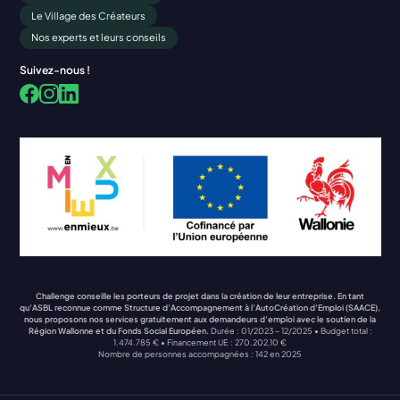
Le Village des Créateurs
Nos experts et leurs conseils
Suivez-nous !
Facebook
LinkedIn
Instagram
Challenge conseille les porteurs de projet dans la création de leur entreprise. En tant
qu’ASBL reconnue comme Structure d’Accompagnement à l’AutoCréation d’Emploi (SAACE),
nous proposons nos services gratuitement aux demandeurs d’emploi avec le soutien de la
Région Wallonne et du Fonds Social Européen.
Durée : 01/2023 – 12/2025 • Budget total :
1.474.785 € • Financement UE : 270.202,10 €
Nombre de personnes accompagnées : 142 en 2025