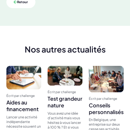
Retour
Nos autres actualités
Écrit par challenge
Écrit par challenge
Test grandeur
Écrit par challenge
Aides au
Conseils
nature
financement
personnalisés
Vous avez une idée
Lancer une activité
d’activité mais vous
En Belgique, une
indépendante
hésitez à vous lancer
entreprise sur deux
nécessite souvent un
à 100 % ? Et si vous
cesse ses activités