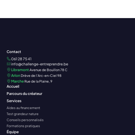
Contact
061 28 75 41
info@challenge-entreprendre.be
Libramont
Avenue de Bouillon 78 C
Arlon
Drève de l'Arc-en-Ciel 98
Marche
Rue de la Plaine, 9
Accueil
Parcours du créateur
Services
Aides au financement
Test grandeur nature
Conseils personnalisés
Formations pratiques
Équipe