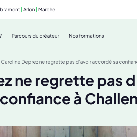
ibramont
|
Arlon
|
Marche
?
Parcours du créateur
Nos formations
Caroline Deprez ne regrette pas d’avoir accordé sa confia
z ne regrette pas 
 confiance à Challe