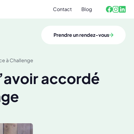
Contact
Blog
Facebook
Linked
Instagra
Prendre un rendez-vous
nce à Challenge
d’avoir accordé
nge