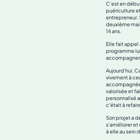
C’est en début
puériculture e
entrepreneur. 
deuxième main
14 ans.
Elle fait appel
programme lui 
accompagneme
Aujourd’hui, Ca
vivement à ceu
accompagnée p
valorisée et f
personnalisé a
c’était à refai
Son projet a d
s’améliorer et 
à elle au sein