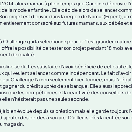
 2014, alors maman à plein temps que Caroline découvre l’u
t de la mode enfantine . Elle décide alors de se lancer com
Son projet est d’ouvrir, dans la région de Namur (Erpent), un
 entièrement consacré aux futures mamans, aux bébés et e
 à Challenge qui la sélectionne pour le ‘’Test grandeur nature’
offre la possibilité de tester son projet pendant 18 mois av
nt de qualité.
roline se dit très satisfaite d’avoir bénéficié de cet outil 
x qui veulent se lancer comme indépendant. Le fait d’avoir
ar Challenge l’a non seulement bien formée, mais l’a éga
ait gagner du crédit auprès de sa banque. Elle a aussi appréci
insi que les compétences et la réactivité des conseillers de
re elle n’hésiterait pas une seule seconde.
éjà bien évolué depuis sa création mais elle garde toujours l
d’ajouter des cordes à son arc. D'ailleurs, dès la rentrée son 
 du magasin.