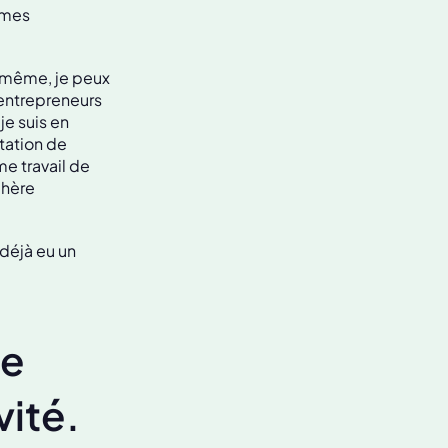
 mes
i-même, je peux
entrepreneurs
e suis en
tation de
me travail de
chère
 déjà eu un
ge
vité.