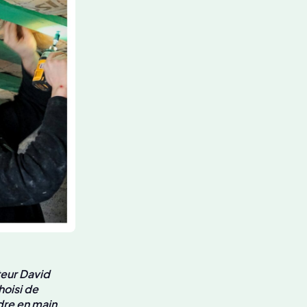
teur David
hoisi de
dre en main