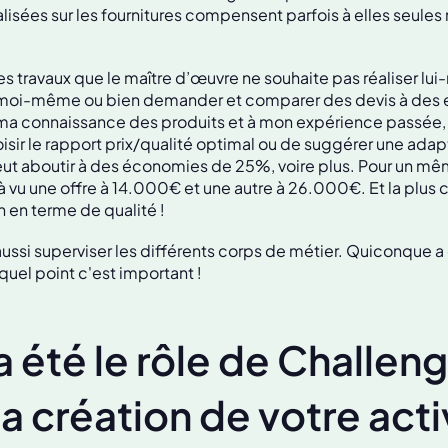
isées sur les fournitures compensent parfois à elles seules
les travaux que le maître d’œuvre ne souhaite pas réaliser lu
moi-même ou bien demander et comparer des devis à des 
 ma connaissance des produits et à mon expérience passée, j
sir le rapport prix/qualité optimal ou de suggérer une adap
 peut aboutir à des économies de 25%, voire plus. Pour un mê
éjà vu une offre à 14.000€ et une autre à 26.000€. Et la plus 
n en terme de qualité !
 aussi superviser les différents corps de métier. Quiconque a
 quel point c'est important !
a été le rôle de Challen
a création de votre acti