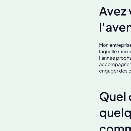
Avez 
l'ave
Mon entreprise 
laquelle mon a
l'année procha
accompagner les
engager des co
Quel 
quelq
comme