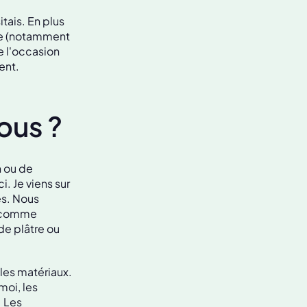
tais. En plus
rie (notamment
e l'occasion
ent.
ous ?
n ou de
. Je viens sur
és. Nous
, comme
 de plâtre ou
 les matériaux.
moi, les
. Les