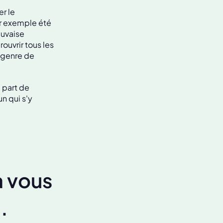
r le
ar exemple été
auvaise
rouvrir tous les
 genre de
 part de
n qui s'y
à vous
.