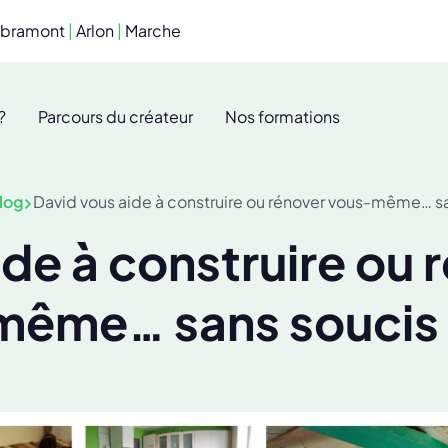
ibramont
|
Arlon
|
Marche
?
Parcours du créateur
Nos formations
log
David vous aide à construire ou rénover vous-même… sa
ide à construire ou 
même… sans soucis 