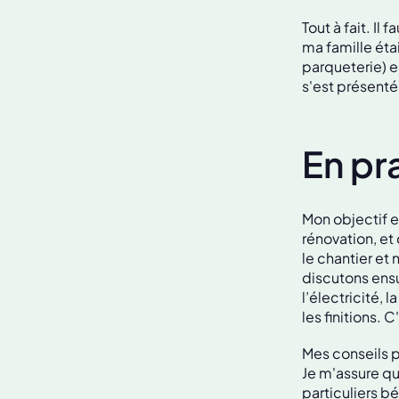
Tout à fait. I
ma famille éta
parqueterie) e
s'est présentée
En pr
Mon objectif e
rénovation, et
le chantier et
discutons ens
l’électricité, 
les finitions.
Mes conseils p
Je m'assure qu
particuliers b