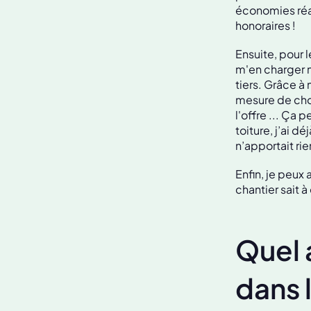
économies réal
honoraires !
Ensuite, pour 
m'en charger 
tiers. Grâce à
mesure de choi
l'offre ... Ça
toiture, j’ai d
n’apportait rie
Enfin, je peux
chantier sait à
Quel 
dans l