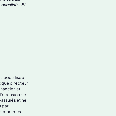
sonnalisé… Et
é spécialisée
t que directeur
inancier, et
u l'occasion de
s-assurés et ne
s par
s économies.