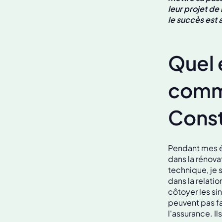
leur projet d
le succès est 
Quel 
comme
Const
Pendant mes ét
dans la rénova
technique, je s
dans la relatio
côtoyer les sin
peuvent pas fa
l'assurance. I