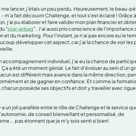
e lancer, j'étais un peu perdu. Heureusement, le beau-pèr
 - m'a fait découvrir Challenge, et tout s'est éclairé ! Grâce
n, j'ai pu élaborer et faire valider mon plan financier et obte
du "
plan airbag
" . J'ai aussi pris conscience de l'importance 
et du marketing. Pour l'instant, je n'ai pas encore eu le tem
coup développer cet aspect, car j'ai la chance de voir les pr
reille.
 accompagnement individuel, j'ai eu la chance de particip
. Ça a été un moment génial. Le fait d'évoluer au sein d'un g
acun est différent mais avance dans la même direction, pe
ormément et de gagner en confiance. Et comme la formatio
 chacun possède ses objectifs et doit y travailler avec rigueu
y a un joli parallèle entre le rôle de Challenge et le service qu
'autonomie, de conseil bienveillant et personnalisé, de
sme... pas étonnant que je m'y sois senti si bien!