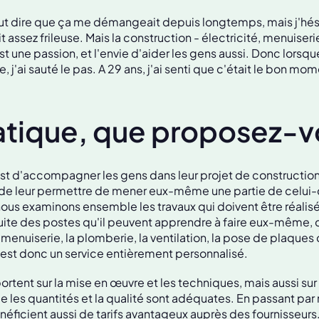
l faut dire que ça me démangeait depuis longtemps, mais j'hési
it assez frileuse. Mais la construction - électricité, menuise
st une passion, et l'envie d'aider les gens aussi. Donc lorsqu
, j'ai sauté le pas. A 29 ans, j'ai senti que c'était le bon mom
atique, que proposez-v
st d'accompagner les gens dans leur projet de constructio
 de leur permettre de mener eux-même une partie de celui-ci
 nous examinons ensemble les travaux qui doivent être réalis
uite des postes qu'il peuvent apprendre à faire eux-même
la menuiserie, la plomberie, la ventilation, la pose de plaques
 C'est donc un service entièrement personnalisé.
ortent sur la mise en œuvre et les techniques, mais aussi sur
e les quantités et la qualité sont adéquates. En passant par 
énéficient aussi de tarifs avantageux auprès des fournisseurs