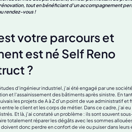
e rénovation, tout en bénéficiant d'un accompagnement per
au rendez-vous !
est votre parcours et
nt est né Self Reno
ruct ?
udes d'ingénieur industriel, j'ai été engagé par une sociét
tion et l'assainissement des bâtiments après sinistre. En tan
uivais les projets de A à Z d'un point de vue administratif et f
n entre le client et les corps de métier. Dans ce cadre, j'ai e
istrés. Et là, j'ai constaté un problème : ils sont souvent sou
ire totalement réparer les dégâts avec les sommes allouée
ls doivent donc perdre en confort de vie ou puiser dans leur