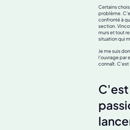
Certains chois
problème. C'es
confronté à qu
section. Vincot
murs et tout r
situation qui 
Je me suis don
l'ouvrage par 
connaît. C'es
C'est
passi
lance