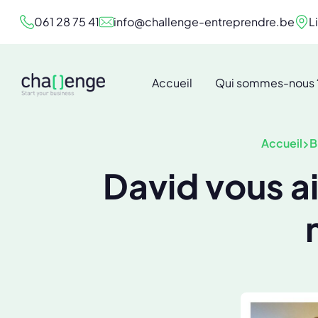
061 28 75 41
info@challenge-entreprendre.be
L
Accueil
Qui sommes-nous 
Accueil
B
David vous a