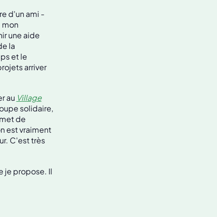
e d'un ami -
 à mon
nir une aide
de la
ps et le
ojets arriver
er au
Village
roupe solidaire,
rmet de
n est vraiment
r. C'est très
e je propose. Il