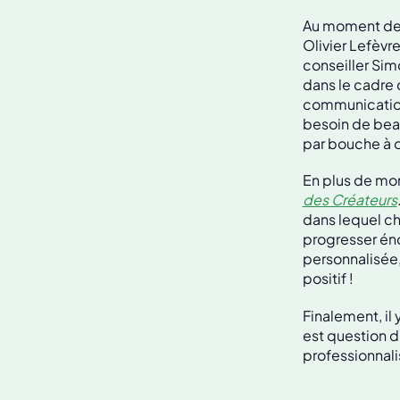
Au moment de m
Olivier Lefèvre
conseiller Simo
dans le cadre 
communication 
besoin de beau
par bouche à o
En plus de mon
des Créateurs
dans lequel ch
progresser én
personnalisée,
positif !
Finalement, il 
est question d
professionnali