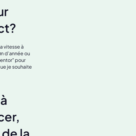
ur
ct?
a vitesse à
in d’année ou
entor" pour
que je souhaite
 à
cer,
de la