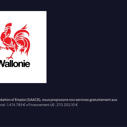
Création d’Emploi (SAACE), nous proposons nos services gratuitement aux
tal : 1.474.785 € • Financement UE : 270.202,10 €