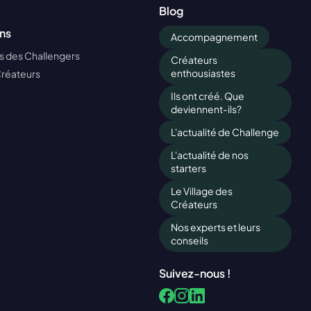
Blog
ns
Accompagnement
 des Challengers
Créateurs
enthousiastes
Créateurs
Ils ont créé. Que
deviennent-ils?
L'actualité de Challenge
L'actualité de nos
starters
Le Village des
Créateurs
Nos experts et leurs
conseils
Suivez-nous !
Facebook
LinkedIn
Instagram