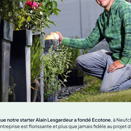
que notre starter Alain Lesgardeur a fondé Ecotone
, à Neufc
entreprise est florissante et plus que jamais fidèle au projet 