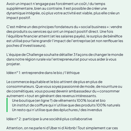
Avoir un impact n’engage pas forcément un coût / du temps
supplémentaire, bien au contraire. Il est possible de créer une
dynamique intégrée, où plus votre activité est viable, plus elle crée un
impact positif.
C’est même un des principes fondateurs du « social business » : vendre
des produits ou services qui ont un impact positif direct. Une fois
l’équilibre financier atteint (et les salaires payés), le surplus de bénéfice
est utilisé pour faire grandir l’impact de l’entreprise (et non renflouer les
poches d’investisseurs).
L’équipe de Challenge souhaite détailler 3 façons de changer le monde
dans notre région rurale via l’entrepreneuriat pour vous aider à vous
projeter.
Idée n° 1 : entreprendre dans le bio / l’éthique
Le commerce équitable et le bio attirent de plus en plus de
consommateurs. Que vous soyez passionné de mode, de nourriture ou
de cosmétiques, vous pouvez devenir ambassadeur du « consommer
autrement » tout en générant des revenus intéressants.
Une boutique (en ligne ?) de vêtements 100% local et bio
Un institut de coiffure qui n’utilise que des produits 100% naturels
Un resto qui n’utilise que des épluchures / des invendus
Idée n° 2 : participer à une société plus collaborative
Attention, on ne parle ni d’Uber ni d’Airbnb ! Tout simplement car ces