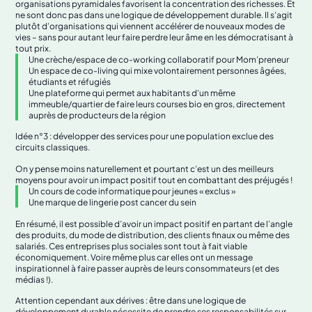
organisations pyramidales favorisent la concentration des richesses. Et
ne sont donc pas dans une logique de développement durable. Il s’agit
plutôt d’organisations qui viennent accélérer de nouveaux modes de
vies – sans pour autant leur faire perdre leur âme en les démocratisant à
tout prix.
Une crèche/espace de co-working collaboratif pour Mom’preneur
Un espace de co-living qui mixe volontairement personnes âgées,
étudiants et réfugiés
Une plateforme qui permet aux habitants d’un même
immeuble/quartier de faire leurs courses bio en gros, directement
auprès de producteurs de la région
Idée n°3 : développer des services pour une population exclue des
circuits classiques.
On y pense moins naturellement et pourtant c’est un des meilleurs
moyens pour avoir un impact positif tout en combattant des préjugés !
Un cours de code informatique pour jeunes « exclus »
Une marque de lingerie post cancer du sein
En résumé, il est possible d’avoir un impact positif en partant de l’angle
des produits, du mode de distribution, des clients finaux ou même des
salariés. Ces entreprises plus sociales sont tout à fait viable
économiquement. Voire même plus car elles ont un message
inspirationnel à faire passer auprès de leurs consommateurs (et des
médias !).
Attention cependant aux dérives : être dans une logique de
développement durable nécessite de prendre ses responsabilités sur