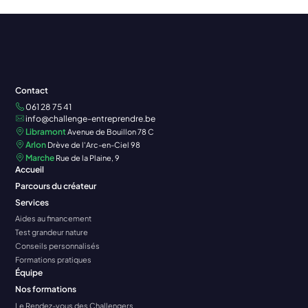
Contact
061 28 75 41
info@challenge-entreprendre.be
Libramont
Avenue de Bouillon 78 C
Arlon
Drève de l'Arc-en-Ciel 98
Marche
Rue de la Plaine, 9
Accueil
Parcours du créateur
Services
Aides au financement
Test grandeur nature
Conseils personnalisés
Formations pratiques
Équipe
Nos formations
Le Rendez-vous des Challengers