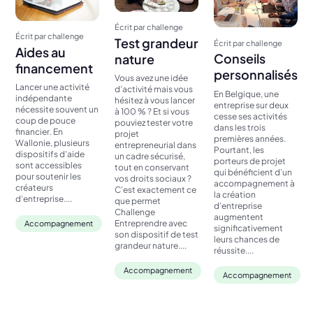
Écrit par challenge
Écrit par challenge
Test grandeur
Écrit par challenge
Aides au
Conseils
nature
financement
personnalisés
Vous avez une idée
Lancer une activité
d’activité mais vous
En Belgique, une
indépendante
hésitez à vous lancer
entreprise sur deux
nécessite souvent un
à 100 % ? Et si vous
cesse ses activités
coup de pouce
pouviez tester votre
dans les trois
financier. En
projet
premières années.
Wallonie, plusieurs
entrepreneurial dans
Pourtant, les
dispositifs d’aide
un cadre sécurisé,
porteurs de projet
sont accessibles
tout en conservant
qui bénéficient d’un
pour soutenir les
vos droits sociaux ?
accompagnement à
créateurs
C’est exactement ce
la création
d’entreprise....
que permet
d’entreprise
Challenge
augmentent
Entreprendre avec
Accompagnement
significativement
son dispositif de test
leurs chances de
grandeur nature....
réussite....
Accompagnement
Accompagnement