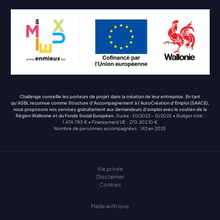
Challenge conseille les porteurs de projet dans la création de leur entreprise. En tant
qu’ASBL reconnue comme Structure d’Accompagnement à l’AutoCréation d’Emploi (SAACE),
nous proposons nos services gratuitement aux demandeurs d’emploi avec le soutien de la
Région Wallonne et du Fonds Social Européen.
Durée : 01/2023 – 12/2025 • Budget total :
1.474.785 € • Financement UE : 270.202,10 €
Nombre de personnes accompagnées : 142 en 2025
Vie privée
Disclaimer
Cookies
Made with love