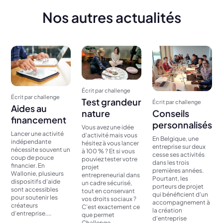
Nos autres actualités
Écrit par challenge
Écrit par challenge
Test grandeur
Écrit par challenge
Aides au
Conseils
nature
financement
personnalisés
Vous avez une idée
Lancer une activité
d’activité mais vous
En Belgique, une
indépendante
hésitez à vous lancer
entreprise sur deux
nécessite souvent un
à 100 % ? Et si vous
cesse ses activités
coup de pouce
pouviez tester votre
dans les trois
financier. En
projet
premières années.
Wallonie, plusieurs
entrepreneurial dans
Pourtant, les
dispositifs d’aide
un cadre sécurisé,
porteurs de projet
sont accessibles
tout en conservant
qui bénéficient d’un
pour soutenir les
vos droits sociaux ?
accompagnement à
créateurs
C’est exactement ce
la création
d’entreprise....
que permet
d’entreprise
Challenge