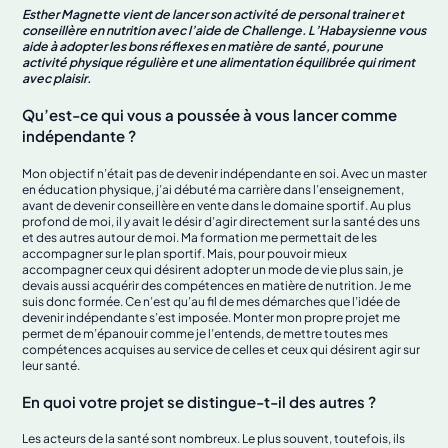
Esther Magnette vient de lancer son activité de personal trainer et
conseillère en nutrition avec l’aide de Challenge. L’Habaysienne vous
aide à adopter les bons réflexes en matière de santé, pour une
activité physique régulière et une alimentation équilibrée qui riment
avec plaisir.
Qu’est-ce qui vous a poussée à vous lancer comme
indépendante ?
Mon objectif n’était pas de devenir indépendante en soi. Avec un master
en éducation physique, j’ai débuté ma carrière dans l’enseignement,
avant de devenir conseillère en vente dans le domaine sportif. Au plus
profond de moi, il y avait le désir d’agir directement sur la santé des uns
et des autres autour de moi. Ma formation me permettait de les
accompagner sur le plan sportif. Mais, pour pouvoir mieux
accompagner ceux qui désirent adopter un mode de vie plus sain, je
devais aussi acquérir des compétences en matière de nutrition. Je me
suis donc formée. Ce n’est qu’au fil de mes démarches que l’idée de
devenir indépendante s’est imposée. Monter mon propre projet me
permet de m’épanouir comme je l’entends, de mettre toutes mes
compétences acquises au service de celles et ceux qui désirent agir sur
leur santé.
En quoi votre projet se distingue-t-il des autres ?
Les acteurs de la santé sont nombreux. Le plus souvent, toutefois, ils