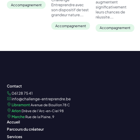
augmentent
Entreprendre avec
Accompagnement
significativement
son dispositif de test
leurs chances de
grandeur nature....
réussite....
Accompagnement
Accompagnement
Contact
061 28 75 41
info@challenge-entreprendre.be
Libramont
Avenue de Bouillon 78 C
Arlon
Drève de l'Arc-en-Ciel 98
Marche
Rue de la Plaine, 9
Accueil
Parcours du créateur
Services