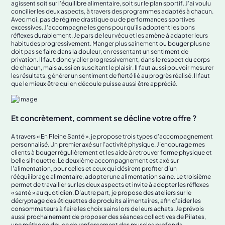
agissent soit sur l’équilibre alimentaire, soit sur le plan sportif. J’ai voulu
concilier les deux aspects, à travers des programmes adaptés à chacun.
Avec moi, pas de régime drastique ou de performances sportives
excessives. J’accompagne les gens pour qu’ils adoptent les bons
réflexes durablement. Je pars de leur vécu et les amène à adapter leurs
habitudes progressivement. Manger plus sainement ou bouger plus ne
doit pas se faire dans la douleur, en ressentant un sentiment de
privation. Il faut donc y aller progressivement, dans le respect du corps
de chacun, mais aussi en suscitant le plaisir. Il faut aussi pouvoir mesurer
les résultats, générer un sentiment de fierté lié au progrès réalisé. Il faut
que le mieux être qui en découle puisse aussi être apprécié.
Et concrètement, comment se décline votre offre ?
A travers « En Pleine Santé », je propose trois types d’accompagnement
personnalisé. Un premier axé sur l’activité physique. J’encourage mes
clients à bouger régulièrement et les aide à retrouver forme physique et
belle silhouette. Le deuxième accompagnement est axé sur
l’alimentation, pour celles et ceux qui désirent profiter d’un
rééquilibrage alimentaire, adopter une alimentation saine. Le troisième
permet de travailler sur les deux aspects et invite à adopter les réflexes
« santé » au quotidien. D’autre part, je propose des ateliers sur le
décryptage des étiquettes de produits alimentaires, afin d’aider les
consommateurs à faire les choix sains lors de leurs achats. Je prévois
aussi prochainement de proposer des séances collectives de Pilates,
une méthode douce de renforcement des muscles profonds.