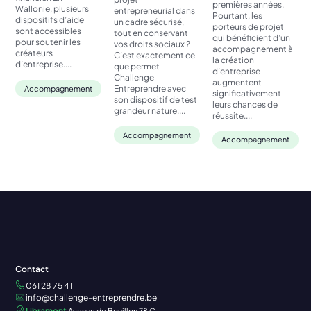
premières années.
Wallonie, plusieurs
entrepreneurial dans
Pourtant, les
dispositifs d’aide
un cadre sécurisé,
porteurs de projet
sont accessibles
tout en conservant
qui bénéficient d’un
pour soutenir les
vos droits sociaux ?
accompagnement à
créateurs
C’est exactement ce
la création
d’entreprise....
que permet
d’entreprise
Challenge
augmentent
Entreprendre avec
Accompagnement
significativement
son dispositif de test
leurs chances de
grandeur nature....
réussite....
Accompagnement
Accompagnement
Contact
061 28 75 41
info@challenge-entreprendre.be
Libramont
Avenue de Bouillon 78 C