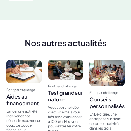
Nos autres actualités
Écrit par challenge
Écrit par challenge
Test grandeur
Écrit par challenge
Aides au
Conseils
nature
financement
personnalisés
Vous avez une idée
Lancer une activité
d’activité mais vous
En Belgique, une
indépendante
hésitez à vous lancer
entreprise sur deux
nécessite souvent un
à 100 % ? Et si vous
cesse ses activités
coup de pouce
pouviez tester votre
dans les trois
financier. En
projet