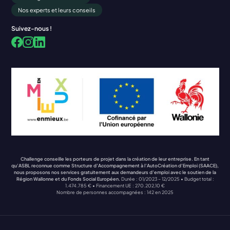
Nos experts et leurs conseils
Suivez-nous !
Facebook
LinkedIn
Instagram
Challenge conseille les porteurs de projet dans la création de leur entreprise. En tant
qu’ASBL reconnue comme Structure d’Accompagnement à l’AutoCréation d’Emploi (SAACE),
nous proposons nos services gratuitement aux demandeurs d’emploi avec le soutien de la
Région Wallonne et du Fonds Social Européen.
Durée : 01/2023 – 12/2025 • Budget total :
1.474.785 € • Financement UE : 270.202,10 €
Nombre de personnes accompagnées : 142 en 2025