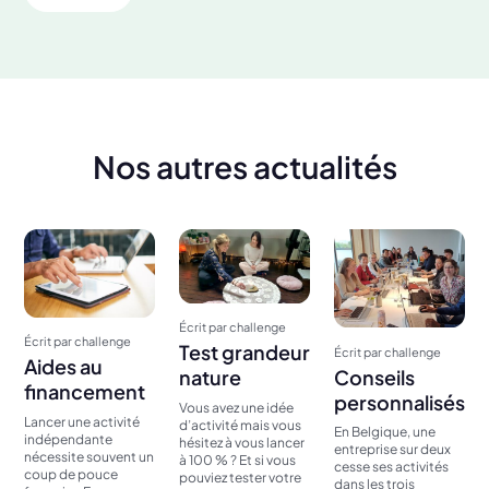
Nos autres actualités
Écrit par challenge
Écrit par challenge
Test grandeur
Écrit par challenge
Aides au
Conseils
nature
financement
personnalisés
Vous avez une idée
Lancer une activité
d’activité mais vous
En Belgique, une
indépendante
hésitez à vous lancer
entreprise sur deux
nécessite souvent un
à 100 % ? Et si vous
cesse ses activités
coup de pouce
pouviez tester votre
dans les trois