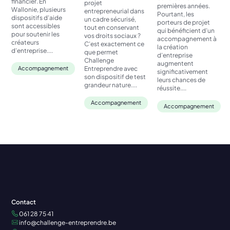
financier. En
projet
premières années.
Wallonie, plusieurs
entrepreneurial dans
Pourtant, les
dispositifs d’aide
un cadre sécurisé,
porteurs de projet
sont accessibles
tout en conservant
qui bénéficient d’un
pour soutenir les
vos droits sociaux ?
accompagnement à
créateurs
C’est exactement ce
la création
d’entreprise....
que permet
d’entreprise
Challenge
augmentent
Entreprendre avec
Accompagnement
significativement
son dispositif de test
leurs chances de
grandeur nature....
réussite....
Accompagnement
Accompagnement
Contact
061 28 75 41
info@challenge-entreprendre.be