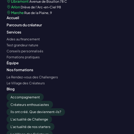
Libramont
Avenue de Bouillon 78 C
Arlon
Drève de l'Arc-en-Ciel 98
Marche
Rue de la Plaine, 9
Accueil
Parcours du créateur
Services
Aides au financement
Test grandeur nature
Conseils personnalisés
Formations pratiques
Équipe
Nos formations
Le Rendez-vous des Challengers
Le Village des Créateurs
Blog
Accompagnement
Créateurs enthousiastes
Ils ont créé. Que deviennent-ils?
L'actualité de Challenge
L'actualité de nos starters