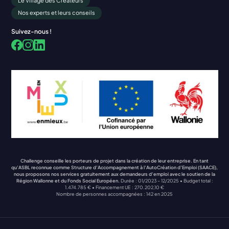
Le Village des Créateurs
Nos experts et leurs conseils
Suivez-nous !
Facebook
LinkedIn
Instagram
Challenge conseille les porteurs de projet dans la création de leur entreprise. En tant
qu’ASBL reconnue comme Structure d’Accompagnement à l’AutoCréation d’Emploi (SAACE),
nous proposons nos services gratuitement aux demandeurs d’emploi avec le soutien de la
Région Wallonne et du Fonds Social Européen.
Durée : 01/2023 – 12/2025 • Budget total :
1.474.785 € • Financement UE : 270.202,10 €
Nombre de personnes accompagnées : 142 en 2025