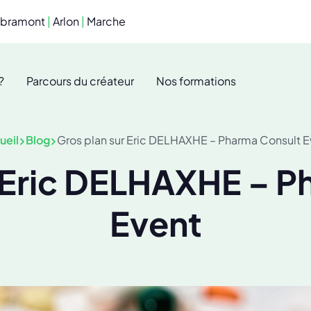
ibramont
|
Arlon
|
Marche
?
Parcours du créateur
Nos formations
ueil
Blog
Gros plan sur Eric DELHAXHE – Pharma Consult E
r Eric DELHAXHE – P
Event