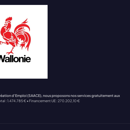
Création d’Emploi (SAACE), nous proposons nos services gratuitement aux
tal : 1.474.785 € • Financement UE : 270.202,10 €