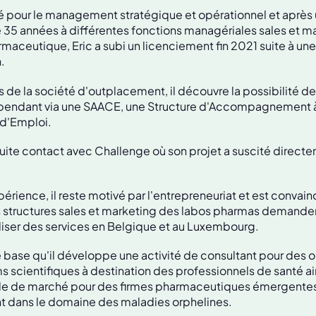
é pour le management stratégique et opérationnel et après
35 années à différentes fonctions managériales sales et m
armaceutique, Eric a subi un licenciement fin 2021 suite à une
.
ls de la société d'outplacement, il découvre la possibilité 
épendant via une SAACE, une Structure d'Accompagnement 
 d'Emploi.
uite contact avec Challenge où son projet a suscité directe
périence, il reste motivé par l'entrepreneuriat et est convai
s structures sales et marketing des labos pharmas demande
liser des services en Belgique et au Luxembourg.
e base qu'il développe une activité de consultant pour des 
scientifiques à destination des professionnels de santé ai
ude de marché pour des firmes pharmaceutiques émergente
t dans le domaine des maladies orphelines.