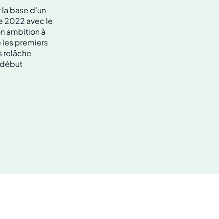
 la base d'un
re 2022 avec le
on ambition à
e les premiers
s relâche
n début