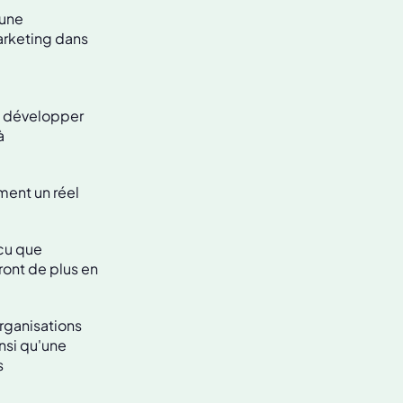
 une
arketing dans
de développer
à
ment un réel
ncu que
ront de plus en
organisations
nsi qu'une
s