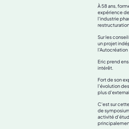
À 58 ans, form
expérience de 
l'industrie ph
restructuration
Sur les consei
un projet ind
l'Autocréation
Eric prend ens
intérêt.
Fort de son ex
l'évolution de
plus d'externa
C'est sur cett
de symposiums 
activité d'ét
principalemen