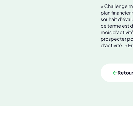
« Challenge m'
plan financier
souhait d'éval
ce terme est d
mois d'activité
prospecter pou
d'activité. » 
Retou