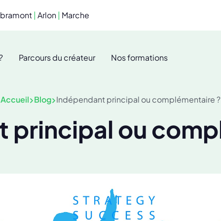
ibramont
|
Arlon
|
Marche
?
Parcours du créateur
Nos formations
Accueil
Blog
Indépendant principal ou complémentaire ?
 principal ou comp