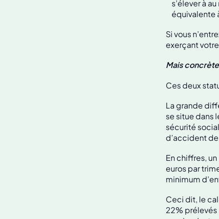
s’élever à au
équivalente à
Si vous n’ent
exerçant votre
Mais concrète
Ces deux stat
La grande diff
se situe dans 
sécurité socia
d’accident de 
En chiffres, u
euros par trim
minimum d’envi
Ceci dit, le ca
22% prélevés s