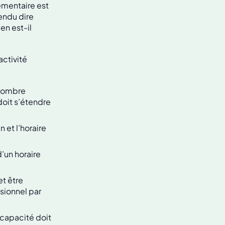
émentaire est
endu dire
en est-il
ctivité
 nombre
doit s’étendre
 et l’horaire
’un horaire
t être
sionnel par
ncapacité doit