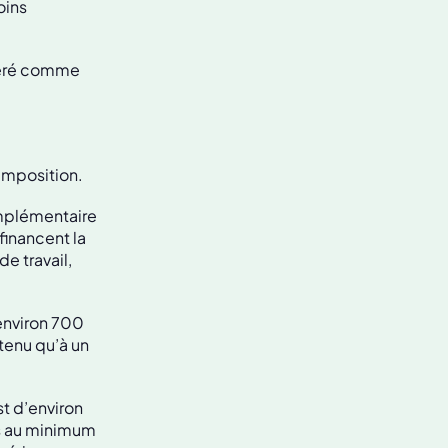
oins
idéré comme
imposition.
omplémentaire
financent la
e travail,
environ 700
 tenu qu’à un
st d’environ
rs au minimum