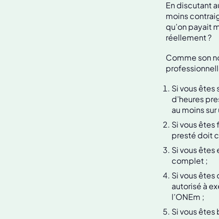
En discutant a
moins contraig
qu’on payait mo
réellement ?
Comme son nom 
professionnell
Si vous êtes 
d’heures pres
au moins sur
Si vous êtes 
presté doit 
Si vous êtes
complet ;
Si vous êtes
autorisé à e
l’ONEm ;
Si vous êtes 