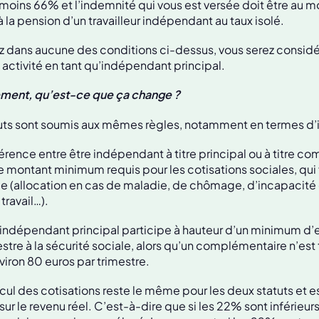
 moins 66% et l’indemnité qui vous est versée doit être au m
 la pension d’un travailleur indépendant au taux isolé.
rez dans aucune des conditions ci-dessus, vous serez cons
 activité en tant qu’indépendant principal.
ment, qu’est-ce que ça change ?
uts sont soumis aux mêmes règles, notamment en termes d’
érence entre être indépendant à titre principal ou à titre c
le montant minimum requis pour les cotisations sociales, qui 
le (allocation en cas de maladie, de chômage, d’incapacité d
travail…).
n indépendant principal participe à hauteur d’un minimum d’
estre à la sécurité sociale, alors qu’un complémentaire n’est
ron 80 euros par trimestre.
lcul des cotisations reste le même pour les deux statuts et e
ur le revenu réel. C’est-à-dire que si les 22% sont inférieu