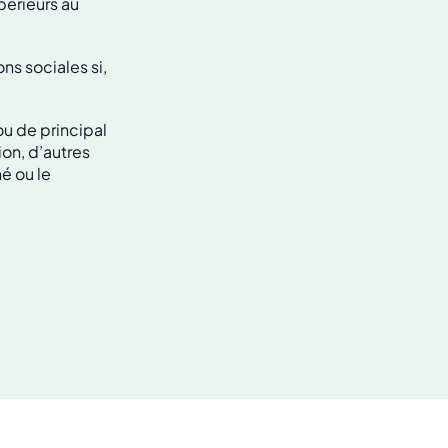
périeurs au
s sociales si,
ou de principal
ion, d’autres
é ou le