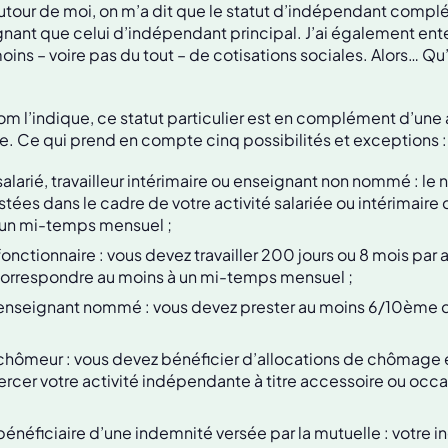
utour de moi, on m’a dit que le statut d’indépendant compl
nant que celui d’indépendant principal. J’ai également ent
ins – voire pas du tout – de cotisations sociales. Alors… Qu’
l’indique, ce statut particulier est en complément d’une a
e. Ce qui prend en compte cinq possibilités et exceptions :
salarié, travailleur intérimaire ou enseignant non nommé : le
tées dans le cadre de votre activité salariée ou intérimaire 
 un mi-temps mensuel ;
fonctionnaire : vous devez travailler 200 jours ou 8 mois par an
correspondre au moins à un mi-temps mensuel ;
 enseignant nommé : vous devez prester au moins 6/10ème d
 chômeur : vous devez bénéficier d’allocations de chômage e
xercer votre activité indépendante à titre accessoire ou occa
bénéficiaire d’une indemnité versée par la mutuelle : votre i