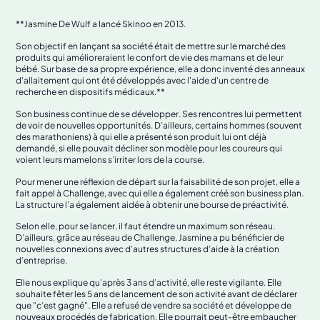
**Jasmine De Wulf a lancé Skinoo en 2013.
Son objectif en lançant sa société était de mettre sur le marché des
produits qui amélioreraient le confort de vie des mamans et de leur
bébé. Sur base de sa propre expérience, elle a donc inventé des anneaux
d'allaitement qui ont été développés avec l'aide d'un centre de
recherche en dispositifs médicaux.**
Son business continue de se développer. Ses rencontres lui permettent
de voir de nouvelles opportunités. D’ailleurs, certains hommes (souvent
des marathoniens) à qui elle a présenté son produit lui ont déjà
demandé, si elle pouvait décliner son modèle pour les coureurs qui
voient leurs mamelons s’irriter lors de la course.
Pour mener une réflexion de départ sur la faisabilité de son projet, elle a
fait appel à Challenge, avec qui elle a également créé son business plan.
La structure l’a également aidée à obtenir une bourse de préactivité.
Selon elle, pour se lancer, il faut étendre un maximum son réseau.
D’ailleurs, grâce au réseau de Challenge, Jasmine a pu bénéficier de
nouvelles connexions avec d’autres structures d’aide à la création
d’entreprise.
Elle nous explique qu’après 3 ans d’activité, elle reste vigilante. Elle
souhaite fêter les 5 ans de lancement de son activité avant de déclarer
que "c’est gagné". Elle a refusé de vendre sa société et développe de
nouveaux procédés de fabrication. Elle pourrait peut-être embaucher