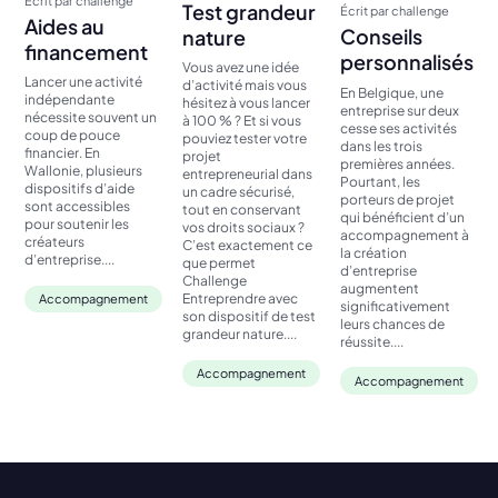
Écrit par challenge
Test grandeur
Écrit par challenge
Aides au
Conseils
nature
financement
personnalisés
Vous avez une idée
Lancer une activité
d’activité mais vous
En Belgique, une
indépendante
hésitez à vous lancer
entreprise sur deux
nécessite souvent un
à 100 % ? Et si vous
cesse ses activités
coup de pouce
pouviez tester votre
dans les trois
financier. En
projet
premières années.
Wallonie, plusieurs
entrepreneurial dans
Pourtant, les
dispositifs d’aide
un cadre sécurisé,
porteurs de projet
sont accessibles
tout en conservant
qui bénéficient d’un
pour soutenir les
vos droits sociaux ?
accompagnement à
créateurs
C’est exactement ce
la création
d’entreprise....
que permet
d’entreprise
Challenge
augmentent
Entreprendre avec
Accompagnement
significativement
son dispositif de test
leurs chances de
grandeur nature....
réussite....
Accompagnement
Accompagnement