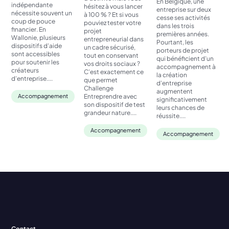
En Belgique, une
indépendante
hésitez à vous lancer
entreprise sur deux
nécessite souvent un
à 100 % ? Et si vous
cesse ses activités
coup de pouce
pouviez tester votre
dans les trois
financier. En
projet
premières années.
Wallonie, plusieurs
entrepreneurial dans
Pourtant, les
dispositifs d’aide
un cadre sécurisé,
porteurs de projet
sont accessibles
tout en conservant
qui bénéficient d’un
pour soutenir les
vos droits sociaux ?
accompagnement à
créateurs
C’est exactement ce
la création
d’entreprise....
que permet
d’entreprise
Challenge
augmentent
Entreprendre avec
Accompagnement
significativement
son dispositif de test
leurs chances de
grandeur nature....
réussite....
Accompagnement
Accompagnement
Contact