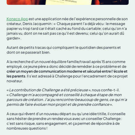
Koneco App
est une application née de l’expérience personnelle de son
créateur, Denis Jacquemin : « Chaque parent l'a déjà vécu : le message
papier vu trop tard car il était caché au fond du cartable; celui qu'on n'a
jamais vu, dont on ne sait pas ce qu'il est devenu; celui qu'on aurait dû
garder» .
Autant de petits tracas qui compliquent le quotidien des parents et
dont on se passerait bien.
A la recherche d’un nouvel équilibre famille/travail après 15 ans comme
employé, ce jeune père a donc décidé de remédier à ce problème et de
créer un moyen de communication moderne et sécurisé entre l’école et
les parents
. Il s’est adressé à Challenge pour l’encadrement de ce projet
novateur.
«
La contribution de Challenge a été précieuse
», nous confie-t-il.
«
Challenge m’a accompagné et conseillé à chaque étape de mon
parcours de création. J’ai pu rencontrer beaucoup de gens, ce qui m’a
permis de faire évoluer mon projet et de prendre confiance
».
A ceux qui rêvent d’un nouveau départ ou qu’une idée titille, il conseille
sans hésiter de prendre un rendez vous avec un conseiller Challenge :
c’est sans risque, sans engagement, et ça permet de répondre à de
nombreuses questions !