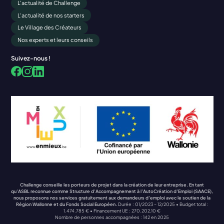
L'actualité de Challenge
L'actualité de nos starters
Le Village des Créateurs
Nos experts et leurs conseils
Suivez-nous !
Facebook
LinkedIn
Instagram
Challenge conseille les porteurs de projet dans la création de leur entreprise. En tant
qu’ASBL reconnue comme Structure d’Accompagnement à l’AutoCréation d’Emploi (SAACE),
nous proposons nos services gratuitement aux demandeurs d’emploi avec le soutien de la
Région Wallonne et du Fonds Social Européen.
Durée : 01/2023 – 12/2025 • Budget total :
1.474.785 € • Financement UE : 270.202,10 €
Nombre de personnes accompagnées : 142 en 2025