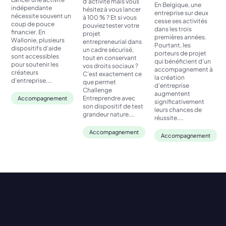
d’activité mais vous
En Belgique, une
indépendante
hésitez à vous lancer
entreprise sur deux
nécessite souvent un
à 100 % ? Et si vous
cesse ses activités
coup de pouce
pouviez tester votre
dans les trois
financier. En
projet
premières années.
Wallonie, plusieurs
entrepreneurial dans
Pourtant, les
dispositifs d’aide
un cadre sécurisé,
porteurs de projet
sont accessibles
tout en conservant
qui bénéficient d’un
pour soutenir les
vos droits sociaux ?
accompagnement à
créateurs
C’est exactement ce
la création
d’entreprise....
que permet
d’entreprise
Challenge
augmentent
Entreprendre avec
Accompagnement
significativement
son dispositif de test
leurs chances de
grandeur nature....
réussite....
Accompagnement
Accompagnement