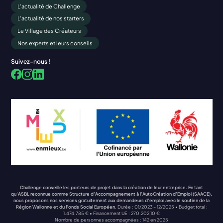
L'actualité de Challenge
L'actualité de nos starters
Le Village des Créateurs
Nos experts et leurs conseils
Suivez-nous !
Facebook
LinkedIn
Instagram
Challenge conseille les porteurs de projet dans la création de leur entreprise. En tant
qu’ASBL reconnue comme Structure d’Accompagnement à l’AutoCréation d’Emploi (SAACE),
nous proposons nos services gratuitement aux demandeurs d’emploi avec le soutien de la
Région Wallonne et du Fonds Social Européen.
Durée : 01/2023 – 12/2025 • Budget total :
1.474.785 € • Financement UE : 270.202,10 €
Nombre de personnes accompagnées : 142 en 2025