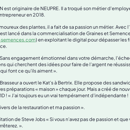
N est originaire de NEUPRE. Il a troqué son métier d'empl
ntrepreneur en 2018.
moureux des plantes, il a fait de sa passion un métier. Avec 
s’est lancé dans la commercialisation de Graines et Semenc
-semences.com
) en exploitant le digital pour dépasser les f
nce.
« Sans engagement émotionnel dans votre démarche, l’éche
ens qui cherchent des idées pour faire de l’argent ne réussis
qui font ce qu’ils aiment ».
Brasseur a ouvert le Kat’s à Bertrix. Elle propose des sandwi
res préparations « maison » chaque jour. Mais a créé de nou
D ! « J’ai toujours eu un vrai tempérament d’indépendante !
ivers de la restauration et ma passion ».
citation de Steve Jobs « Si vous n’avez pas de passion et que 
rrêterez. ».