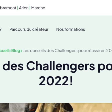
ibramont
|
Arlon
|
Marche
?
Parcours du créateur
Nos formations
cueil
Blog
Les conseils des Challengers pour réussir en 2
 des Challengers po
2022!