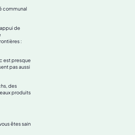
oyé communal
l’appui de
e
rontières :
c est presque
sent pas aussi
chs, des
veaux produits
vous êtes sain