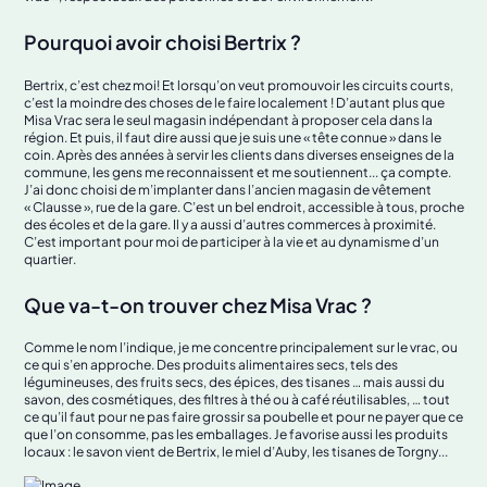
Pourquoi avoir choisi Bertrix ?
Bertrix, c’est chez moi! Et lorsqu’on veut promouvoir les circuits courts,
c’est la moindre des choses de le faire localement ! D’autant plus que
Misa Vrac sera le seul magasin indépendant à proposer cela dans la
région. Et puis, il faut dire aussi que je suis une « tête connue » dans le
coin. Après des années à servir les clients dans diverses enseignes de la
commune, les gens me reconnaissent et me soutiennent... ça compte.
J’ai donc choisi de m’implanter dans l’ancien magasin de vêtement
« Clausse », rue de la gare. C’est un bel endroit, accessible à tous, proche
des écoles et de la gare. Il y a aussi d’autres commerces à proximité.
C’est important pour moi de participer à la vie et au dynamisme d’un
quartier.
Que va-t-on trouver chez Misa Vrac ?
Comme le nom l’indique, je me concentre principalement sur le vrac, ou
ce qui s’en approche. Des produits alimentaires secs, tels des
légumineuses, des fruits secs, des épices, des tisanes … mais aussi du
savon, des cosmétiques, des filtres à thé ou à café réutilisables, … tout
ce qu’il faut pour ne pas faire grossir sa poubelle et pour ne payer que ce
que l’on consomme, pas les emballages. Je favorise aussi les produits
locaux : le savon vient de Bertrix, le miel d’Auby, les tisanes de Torgny...