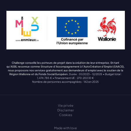
Facebook
LinkedIn
Instagram
Challenge conseille les porteurs de projet dans la création de leur entreprise. En tant
qu’ASBL reconnue comme Structure d’Accompagnement à l’AutoCréation d’Emploi (SAACE),
nous proposons nos services gratuitement aux demandeurs d’emploi avec le soutien de la
Région Wallonne et du Fonds Social Européen.
Durée : 01/2023 – 12/2025 • Budget total :
1.474.785 € • Financement UE : 270.202,10 €
Nombre de personnes accompagnées : 142 en 2025
Vie privée
Disclaimer
Cookies
Made with love