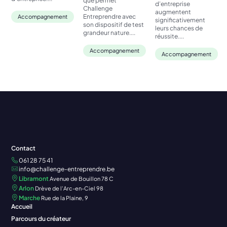
que permet
d’entreprise
Challenge
augmentent
Entreprendre avec
Accompagnement
significativement
son dispositif de test
leurs chances de
grandeur nature....
réussite....
Accompagnement
Accompagnement
Contact
061 28 75 41
info@challenge-entreprendre.be
Libramont
Avenue de Bouillon 78 C
Arlon
Drève de l'Arc-en-Ciel 98
Marche
Rue de la Plaine, 9
Accueil
Parcours du créateur