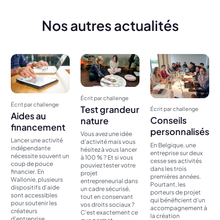
Nos autres actualités
Écrit par challenge
Écrit par challenge
Test grandeur
Écrit par challenge
Aides au
Conseils
nature
financement
personnalisés
Vous avez une idée
Lancer une activité
d’activité mais vous
En Belgique, une
indépendante
hésitez à vous lancer
entreprise sur deux
nécessite souvent un
à 100 % ? Et si vous
cesse ses activités
coup de pouce
pouviez tester votre
dans les trois
financier. En
projet
premières années.
Wallonie, plusieurs
entrepreneurial dans
Pourtant, les
dispositifs d’aide
un cadre sécurisé,
porteurs de projet
sont accessibles
tout en conservant
qui bénéficient d’un
pour soutenir les
vos droits sociaux ?
accompagnement à
créateurs
C’est exactement ce
la création
d’entreprise....