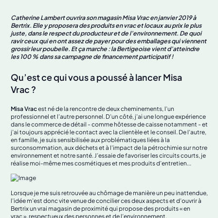
Catherine Lambert ouvrira son magasin Misa Vrac en janvier 2019 à
Bertrix. Elle y proposera des produits en vrac et locaux au prix le plus
juste, dans le respect du producteur et de l’environnement. De quoi
ravir ceux qui en ont assez de payer pour des emballages qui viennent
grossir leur poubelle. Et ça marche : la Bertigeoise vient d’atteindre
les 100 % dans sa campagne de financement participatif !
Qu’est ce qui vous a poussé à lancer Misa
Vrac ?
Misa Vrac
est né de la rencontre de deux cheminements, l’un
professionnel et l’autre personnel. D’un côté, j’ai une longue expérience
dans le commerce de détail - comme hôtesse de caisse notamment - et
j’ai toujours apprécié le contact avec la clientèle et le conseil. De l’autre,
en famille, je suis sensibilisée aux problématiques liées à la
surconsommation, aux déchets et à l’impact de la pétrochimie sur notre
environnement et notre santé. J’essaie de favoriser les circuits courts, je
réalise moi-même mes cosmétiques et mes produits d’entretien...
Lorsque je me suis retrouvée au chômage de manière un peu inattendue,
l’idée m’est donc vite venue de concilier ces deux aspects et d’ouvrir à
Bertrix un vrai magasin de proximité qui propose des produits « en
vrac », respectueux des personnes et de l’environnement.