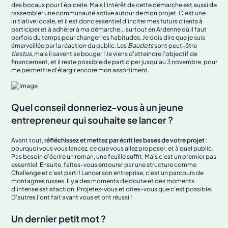
des bocaux pour l’épicerie. Mais l’intérêt de cette démarche est aussi de
rassembler une communauté active autour de mon projet. C’est une
initiative locale, et il est donc essentiel d’inciter mes futurs clients à
participer et à adhérer à ma démarche... surtout en Ardenne où il faut
parfois du temps pour changer les habitudes. Je dois dire que je suis
émerveillée par la réaction du public. Les
Baudets
sont peut-être
tiestus
, mais il savent se bouger ! Je viens d’atteindre l’objectif de
financement, et il reste possible de participer jusqu’au 3 novembre, pour
me permettre d'élargir encore mon assortiment.
Quel conseil donneriez-vous à un jeune
entrepreneur qui souhaite se lancer ?
Avant tout,
réfléchissez et mettez par écrit les bases de votre projet
:
pourquoi vous vous lancez, ce que vous allez proposer, et à quel public.
Pas besoin d’écrire un roman, une feuille suffit. Mais c’est un premier pas
essentiel. Ensuite, faites-vous entourer par une structure comme
Challenge et c’est parti ! Lancer son entreprise, c’est un parcours de
montagnes russes. Il y a des moments de doute et des moments
d’intense satisfaction. Projetez-vous et dites-vous que c’est possible.
D’autres l’ont fait avant vous et ont réussi !
Un dernier petit mot ?