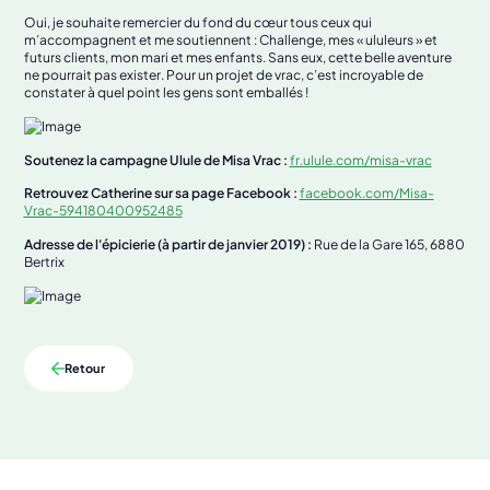
Oui, je souhaite remercier du fond du cœur tous ceux qui
m’accompagnent et me soutiennent : Challenge, mes « ululeurs » et
futurs clients, mon mari et mes enfants. Sans eux, cette belle aventure
ne pourrait pas exister. Pour un projet de vrac, c’est incroyable de
constater à quel point les gens sont emballés !
Soutenez la campagne Ulule de Misa Vrac :
fr.ulule.com/misa-vrac
Retrouvez Catherine sur sa page Facebook :
facebook.com/Misa-
Vrac-594180400952485
Adresse de l'épicierie (à partir de janvier 2019) :
Rue de la Gare 165, 6880
Bertrix
Retour