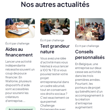
Nos autres actualités
Écrit par challenge
Écrit par challenge
Test grandeur
Écrit par challenge
Aides au
Conseils
nature
financement
personnalisés
Vous avez une idée
Lancer une activité
d’activité mais vous
En Belgique, une
indépendante
hésitez à vous lancer
entreprise sur deux
nécessite souvent un
à 100 % ? Et si vous
cesse ses activités
coup de pouce
pouviez tester votre
dans les trois
financier. En
projet
premières années.
Wallonie, plusieurs
entrepreneurial dans
Pourtant, les
dispositifs d’aide
un cadre sécurisé,
porteurs de projet
sont accessibles
tout en conservant
qui bénéficient d’un
pour soutenir les
vos droits sociaux ?
accompagnement à
créateurs
C’est exactement ce
la création
d’entreprise....
que permet
d’entreprise
Challenge
augmentent
Entreprendre avec
Accompagnement