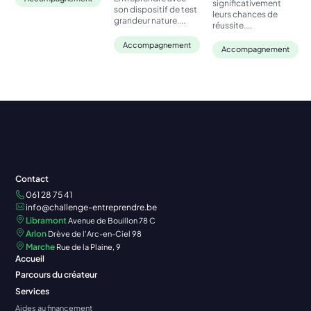
significativement
son dispositif de test
leurs chances de
grandeur nature....
réussite....
Accompagnement
Accompagnement
Contact
061 28 75 41
info@challenge-entreprendre.be
Libramont
Avenue de Bouillon 78 C
Arlon
Drève de l'Arc-en-Ciel 98
Marche
Rue de la Plaine, 9
Accueil
Parcours du créateur
Services
Aides au financement