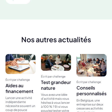
Nos autres actualités
Écrit par challenge
Écrit par challenge
Test grandeur
Écrit par challenge
Aides au
Conseils
nature
financement
personnalisés
Vous avez une idée
Lancer une activité
d’activité mais vous
En Belgique, une
indépendante
hésitez à vous lancer
entreprise sur deux
nécessite souvent un
à 100 % ? Et si vous
cesse ses activités
coup de pouce
pouviez tester votre