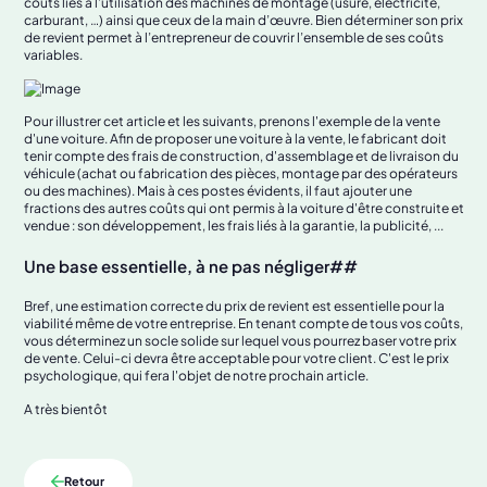
coûts liés à l’utilisation des machines de montage (usure, électricité,
carburant, …) ainsi que ceux de la main d’œuvre. Bien déterminer son prix
de revient permet à l’entrepreneur de couvrir l’ensemble de ses coûts
variables.
Pour illustrer cet article et les suivants, prenons l'exemple de la vente
d'une voiture. Afin de proposer une voiture à la vente, le fabricant doit
tenir compte des frais de construction, d'assemblage et de livraison du
véhicule (achat ou fabrication des pièces, montage par des opérateurs
ou des machines). Mais à ces postes évidents, il faut ajouter une
fractions des autres coûts qui ont permis à la voiture d'être construite et
vendue : son développement, les frais liés à la garantie, la publicité, ...
Une base essentielle, à ne pas négliger##
Bref, une estimation correcte du prix de revient est essentielle pour la
viabilité même de votre entreprise. En tenant compte de tous vos coûts,
vous déterminez un socle solide sur lequel vous pourrez baser votre prix
de vente. Celui-ci devra être acceptable pour votre client. C'est le prix
psychologique, qui fera l'objet de notre prochain article.
A très bientôt
Retour