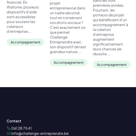
dans les trois
financier. En
projet
premières années.
Wallonie, plusieurs
entrepreneurial dans
Pourtant, les
dispositifs d’aide
un cadre sécurisé,
porteurs de projet
sont accessibles
tout en conservant
qui bénéficient d’un
pour soutenir les
vos droits sociaux ?
accompagnement à
créateurs
C’est exactement ce
la création
d’entreprise....
que permet
d’entreprise
Challenge
augmentent
Entreprendre avec
Accompagnement
significativement
son dispositif de test
leurs chances de
grandeur nature....
réussite....
Accompagnement
Accompagnement
Contact
061 28 75 41
info@challenge-entreprendre.be