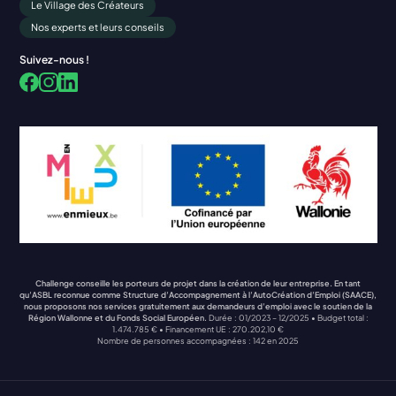
Le Village des Créateurs
Nos experts et leurs conseils
Suivez-nous !
Facebook
LinkedIn
Instagram
Challenge conseille les porteurs de projet dans la création de leur entreprise. En tant
qu’ASBL reconnue comme Structure d’Accompagnement à l’AutoCréation d’Emploi (SAACE),
nous proposons nos services gratuitement aux demandeurs d’emploi avec le soutien de la
Région Wallonne et du Fonds Social Européen.
Durée : 01/2023 – 12/2025 • Budget total :
1.474.785 € • Financement UE : 270.202,10 €
Nombre de personnes accompagnées : 142 en 2025