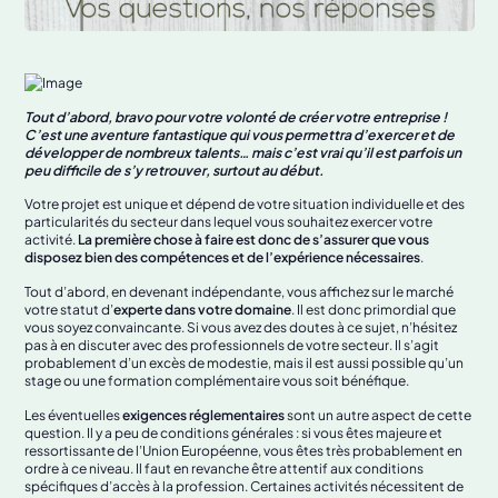
Tout d’abord, bravo pour votre volonté de créer votre entreprise !
C’est une aventure fantastique qui vous permettra d’exercer et de
développer de nombreux talents… mais c’est vrai qu’il est parfois un
peu difficile de s’y retrouver, surtout au début.
Votre projet est unique et dépend de votre situation individuelle et des
particularités du secteur dans lequel vous souhaitez exercer votre
activité.
La première chose à faire est donc de s’assurer que vous
disposez bien des compétences et de l’expérience nécessaires
.
Tout d’abord, en devenant indépendante, vous affichez sur le marché
votre statut d’
experte dans votre domaine
. Il est donc primordial que
vous soyez convaincante. Si vous avez des doutes à ce sujet, n’hésitez
pas à en discuter avec des professionnels de votre secteur. Il s’agit
probablement d’un excès de modestie, mais il est aussi possible qu’un
stage ou une formation complémentaire vous soit bénéfique.
Les éventuelles
exigences réglementaires
sont un autre aspect de cette
question. Il y a peu de conditions générales : si vous êtes majeure et
ressortissante de l’Union Européenne, vous êtes très probablement en
ordre à ce niveau. Il faut en revanche être attentif aux conditions
spécifiques d’accès à la profession. Certaines activités nécessitent de