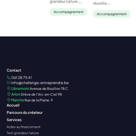
grandeur nature....
réussite....
Accompagnement
Accompagnement
Contact
061 28 75 41
info@challenge-entreprendre.be
Libramont
Avenue de Bouillon 78 C
Arlon
Drève de l'Arc-en-Ciel 98
Marche
Rue de la Plaine, 9
Accueil
Parcours du créateur
Services
Aides au financement
Test grandeur nature