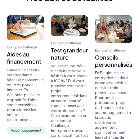
Écrit par challenge
Écrit par challenge
Test grandeur
Écrit par challenge
Aides au
Conseils
nature
financement
personnalisés
Vous avez une idée
Lancer une activité
d’activité mais vous
En Belgique, une
indépendante
hésitez à vous lancer
entreprise sur deux
nécessite souvent un
à 100 % ? Et si vous
cesse ses activités
coup de pouce
pouviez tester votre
dans les trois
financier. En
projet
premières années.
Wallonie, plusieurs
entrepreneurial dans
Pourtant, les
dispositifs d’aide
un cadre sécurisé,
porteurs de projet
sont accessibles
tout en conservant
qui bénéficient d’un
pour soutenir les
vos droits sociaux ?
accompagnement à
créateurs
C’est exactement ce
la création
d’entreprise....
que permet
d’entreprise
Challenge
augmentent
Entreprendre avec
Accompagnement
significativement
son dispositif de test
leurs chances de