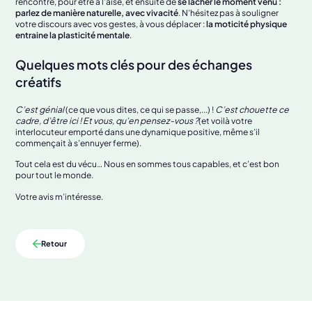
rencontre, pour être à l’aise, et ensuite de
se lâcher le moment venu :
parlez de manière naturelle, avec vivacité
. N’hésitez pas à souligner
votre discours avec vos gestes, à vous déplacer :
la moticité physique
entraine la plasticité mentale
.
Quelques mots clés pour des échanges
créatifs
C’est génial
(ce que vous dites, ce qui se passe,...) !
C’est chouette ce
cadre, d’être ici ! Et vous, qu’en pensez-vous ?
(et voilà votre
interlocuteur emporté dans une dynamique positive, même s’il
commençait à s’ennuyer ferme).
Tout cela est du vécu… Nous en sommes tous capables, et c’est bon
pour tout le monde.
Votre avis m’intéresse.
Retour