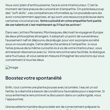
Vous voici plein d'enthousiasme, face à votre interlocuteur. C'est le
moment de faire preuve de curiosité et d'empathie. On parle beaucoup
des "soft skills", ces compétences informelles qu'on possède sans les
avoir consciemment apprises, et qui sont une ressource précieuse dans
certaines circonstances.
Votre curiosité et votre empathie font partie
de ces talents et c'est maintenant qu'il faut les activer !
Dans ses
Lettres Persanes
, Montesquieu décrivait le voyage en Europe
de deux philosophes étrangers. Il adoptait un point de vue extérieur,
faussement naïf et dépourvu de préjugé, pour voir sa propre société
sous un nouvel angle. Cette démarche amène à l'empathie : si vous
faites preuve de la même curiosité vis à vis de votre interlocuteur, vous
entrerez en résonance avec lui. Votre rencontre sera facilitée, le dialogue
sera fructueux, et vous serez en mesure d'imaginer les solutions qui vous
conviennent à tous les deux.
Boostez votre spontanéité
Enfin, tout comme une plante pousse avec la lumière, l’eau et un sol
fertile, la créativité a besoin de conditions favorables pour s’exprimer. Si
vous enfermez la rencontre et la discussion dans un cadre rigide, vous
l'appauvrirez.
Une excellente manière de procéder est de correctement préparer la