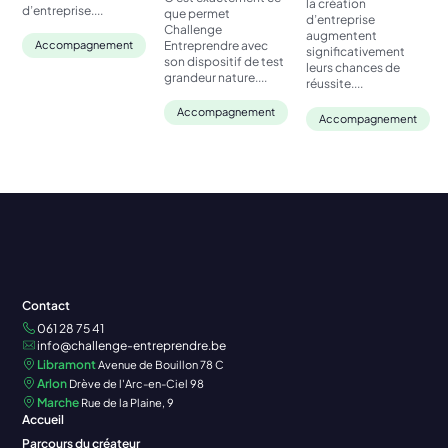
la création
d’entreprise....
que permet
d’entreprise
Challenge
augmentent
Entreprendre avec
Accompagnement
significativement
son dispositif de test
leurs chances de
grandeur nature....
réussite....
Accompagnement
Accompagnement
Contact
061 28 75 41
info@challenge-entreprendre.be
Libramont
Avenue de Bouillon 78 C
Arlon
Drève de l'Arc-en-Ciel 98
Marche
Rue de la Plaine, 9
Accueil
Parcours du créateur