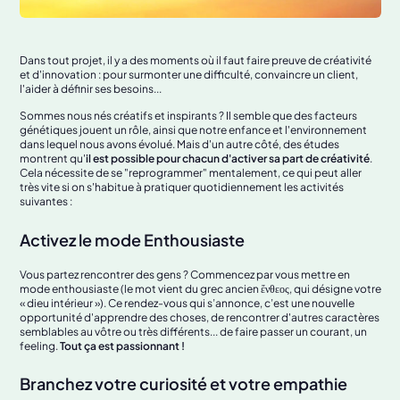
Dans tout projet, il y a des moments où il faut faire preuve de créativité
et d'innovation : pour surmonter une difficulté, convaincre un client,
l'aider à définir ses besoins...
Sommes nous nés créatifs et inspirants ? Il semble que des facteurs
génétiques jouent un rôle, ainsi que notre enfance et l'environnement
dans lequel nous avons évolué. Mais d'un autre côté, des études
montrent qu'
il est possible pour chacun d'activer sa part de créativité
.
Cela nécessite de se "reprogrammer" mentalement, ce qui peut aller
très vite si on s'habitue à pratiquer quotidiennement les activités
suivantes :
Activez le mode Enthousiaste
Vous partez rencontrer des gens ? Commencez par vous mettre en
mode enthousiaste (le mot vient du grec ancien ἔνθεος, qui désigne votre
« dieu intérieur »). Ce rendez-vous qui s’annonce, c’est une nouvelle
opportunité d'apprendre des choses, de rencontrer d'autres caractères
semblables au vôtre ou très différents... de faire passer un courant, un
feeling.
Tout ça est passionnant !
Branchez votre curiosité et votre empathie