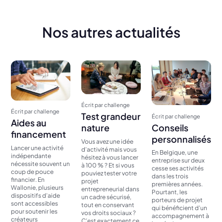
Nos autres actualités
Écrit par challenge
Écrit par challenge
Test grandeur
Écrit par challenge
Aides au
Conseils
nature
financement
personnalisés
Vous avez une idée
Lancer une activité
d’activité mais vous
En Belgique, une
indépendante
hésitez à vous lancer
entreprise sur deux
nécessite souvent un
à 100 % ? Et si vous
cesse ses activités
coup de pouce
pouviez tester votre
dans les trois
financier. En
projet
premières années.
Wallonie, plusieurs
entrepreneurial dans
Pourtant, les
dispositifs d’aide
un cadre sécurisé,
porteurs de projet
sont accessibles
tout en conservant
qui bénéficient d’un
pour soutenir les
vos droits sociaux ?
accompagnement à
créateurs
C’est exactement ce