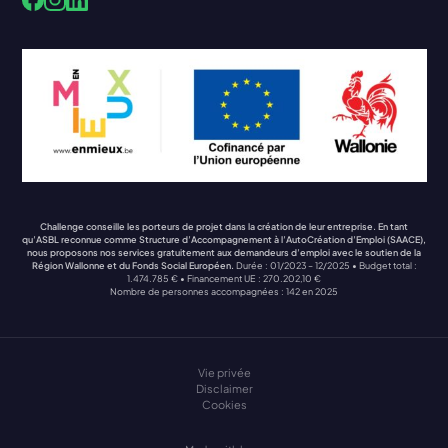
Facebook
LinkedIn
Instagram
Challenge conseille les porteurs de projet dans la création de leur entreprise. En tant
qu’ASBL reconnue comme Structure d’Accompagnement à l’AutoCréation d’Emploi (SAACE),
nous proposons nos services gratuitement aux demandeurs d’emploi avec le soutien de la
Région Wallonne et du Fonds Social Européen.
Durée : 01/2023 – 12/2025 • Budget total :
1.474.785 € • Financement UE : 270.202,10 €
Nombre de personnes accompagnées : 142 en 2025
Vie privée
Disclaimer
Cookies