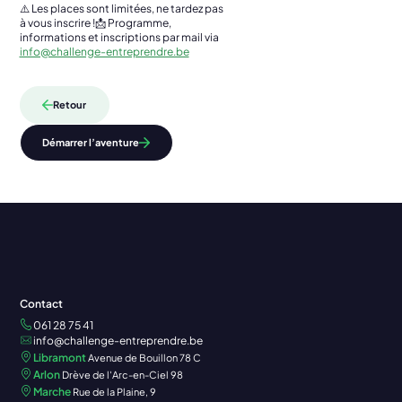
⚠️
Les
places
sont
limitées,
ne
tardez
pas
à
vous
inscrire !
📩
Programme,
informations
et
inscriptions
par
mail via
info@challenge-entreprendre.be
Retour
Démarrer l’aventure
Contact
061 28 75 41
info@challenge-entreprendre.be
Libramont
Avenue de Bouillon 78 C
Arlon
Drève de l'Arc-en-Ciel 98
Marche
Rue de la Plaine, 9