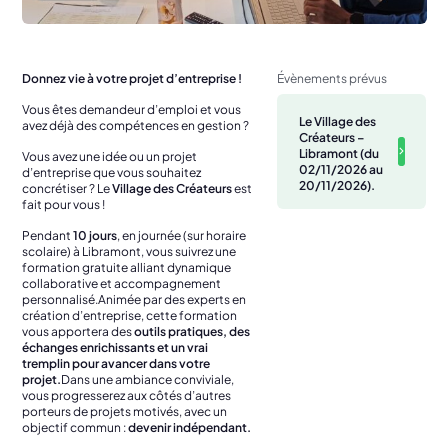
Donnez
vie
à
votre
projet
d’entreprise !
Évènements prévus
Vous
êtes
demandeur
d’emploi
et
vous
Le Village des
avez
déjà
des
compétences
en
gestion ?
Créateurs –
Libramont (du
Vous
avez
une
idée
ou
un
projet
02/11/2026 au
d’entreprise
que
vous
souhaitez
20/11/2026).
concrétiser ?
Le
Village
des
Créateurs
est
fait
pour
vous !
Pendant
10 jours
,
en
journée (
sur
horaire
scolaire)
à
Libramont,
vous
suivrez
une
formation
gratuite
alliant
dynamique
collaborative
et
accompagnement
personnalisé.
Animée
par
des
experts
en
création
d’entreprise,
cette
formation
vous
apportera
des
outils
pratiques,
des
échanges
enrichissants
et
un
vrai
tremplin
pour
avancer
dans
votre
projet.
Dans
une
ambiance
conviviale,
vous
progresserez
aux
côtés
d’autres
porteurs
de
projets
motivés,
avec
un
objectif
commun :
devenir
indépendant.