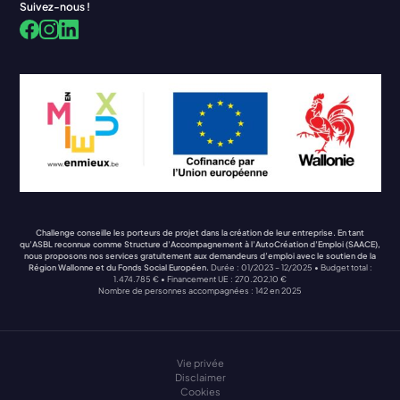
Suivez-nous !
Facebook
LinkedIn
Instagram
Challenge conseille les porteurs de projet dans la création de leur entreprise. En tant
qu’ASBL reconnue comme Structure d’Accompagnement à l’AutoCréation d’Emploi (SAACE),
nous proposons nos services gratuitement aux demandeurs d’emploi avec le soutien de la
Région Wallonne et du Fonds Social Européen.
Durée : 01/2023 – 12/2025 • Budget total :
1.474.785 € • Financement UE : 270.202,10 €
Nombre de personnes accompagnées : 142 en 2025
Vie privée
Disclaimer
Cookies